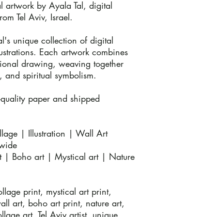
artwork by Ayala Tal, digital 
rom Tel Aviv, Israel.

l's unique collection of digital 
ustrations. Each artwork combines 
itional drawing, weaving together 
 and spiritual symbolism.

-quality paper and shipped 
lage | Illustration | Wall Art

wide

| Boho art | Mystical art | Nature 
llage print, mystical art print, 
wall art, boho art print, nature art, 
ollage art, Tel Aviv artist, unique 