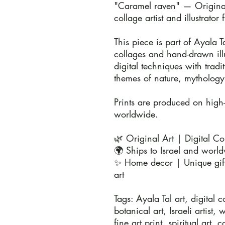
"Caramel raven" — Original 
collage artist and illustrator f
This piece is part of Ayala Ta
collages and hand-drawn ill
digital techniques with trad
themes of nature, mythology,
Prints are produced on high
worldwide.

🌿 Original Art | Digital Col
🌍 Ships to Israel and world
✨ Home decor | Unique gift 
art

Tags: Ayala Tal art, digital co
botanical art, Israeli artist, 
fine art print, spiritual art, c