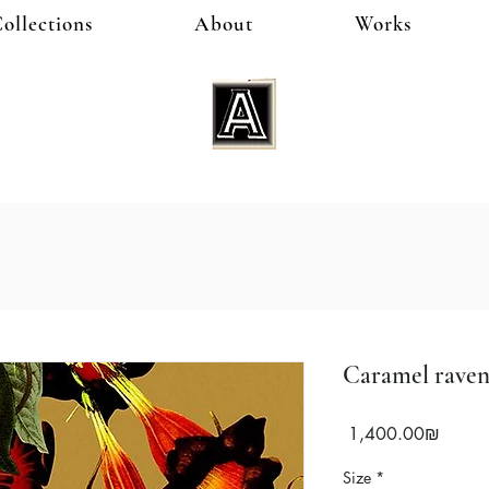
ollections
About
Works
Caramel rave
Price
‏1,400.00 ‏₪
Size
*