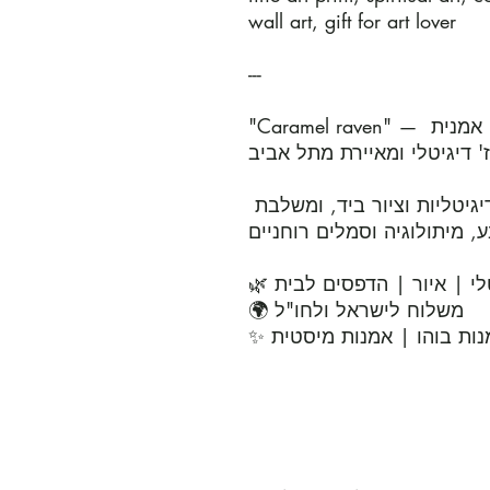
wall art, gift for art lover

---

"Caramel raven" — עבודת אמנות מקורית מאת איילה טל, אמנית 
אז' דיגיטלי ומאיירת מתל אביב
כל יצירה נוצרת בשילוב של טכניקות דיגיטליות וציור ביד, ומשלבת 
ע, מיתולוגיה וסמלים רוחניים
🌿 אמנות מקורית | קולאז' דיגיטלי | איור | הדפסים לבית

🌍 משלוח לישראל ולחו"ל

✨ ות בוהו | אמנות מיסטית