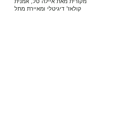
מקורית מאת איילה טל, אמנית 
קולאז' דיגיטלי ומאיירת מתל 
אביב.

כל יצירה נוצרת בשילוב של 
טכניקות דיגיטליות וציור ביד, 
ומשלבת עולמות של טבע, 
מיתולוגיה וסמלים רוחניים.

🌿 אמנות מקורית | קולאז' 
דיגיטלי | איור | הדפסים לבית

🌍 משלוח לישראל ולחו"ל

✨ עיצוב הבית | מתנה ייחודית 
| אמנות בוהו | אמנות מיסטית
Subscribe